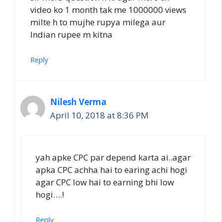
video ko 1 month tak me 1000000 views
milte h to mujhe rupya milega aur
Indian rupee m kitna
Reply
Nilesh Verma
April 10, 2018 at 8:36 PM
yah apke CPC par depend karta ai..agar
apka CPC achha hai to earing achi hogi
agar CPC low hai to earning bhi low
hogi….!
Reply