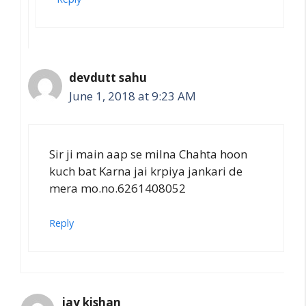
devdutt sahu
June 1, 2018 at 9:23 AM
Sir ji main aap se milna Chahta hoon
kuch bat Karna jai krpiya jankari de
mera mo.no.6261408052
Reply
jay kishan