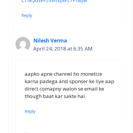
LTNQdWPz5vmq4Fz7Ph8Jw
Reply
Nilesh Verma
April 24, 2018 at 6:35 AM
aapko apne channel ho monetize
karna padega and sponser ke liye aap
direct comapny walon se email ke
though baat kar sakte hai.
Reply