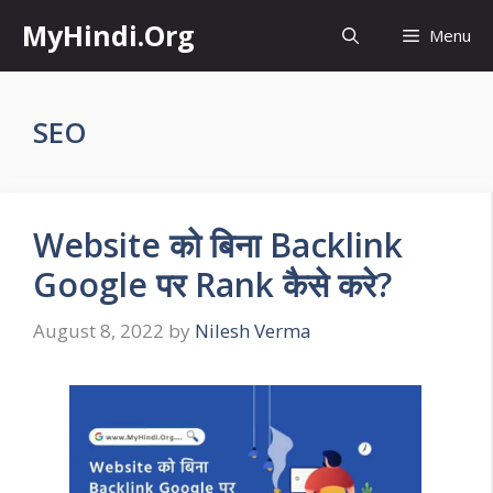
Skip
MyHindi.Org
Menu
to
content
SEO
Website को बिना Backlink
Google पर Rank कैसे करे?
August 8, 2022
by
Nilesh Verma