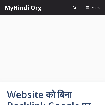
Skip
MyHindi.Org
Menu
to
content
Website को बिना