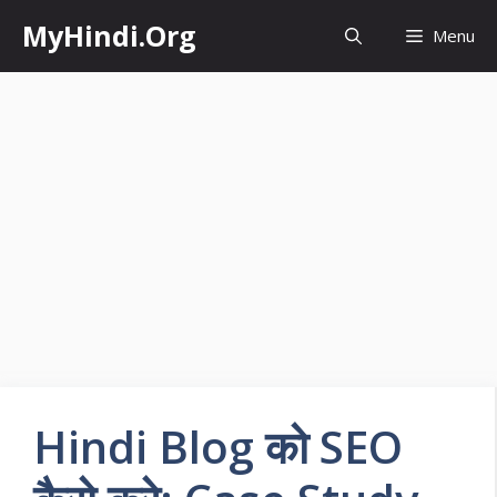
Skip
MyHindi.Org
Menu
to
content
Hindi Blog को SEO