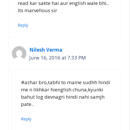
read kar sakte hai aur english wale bhi..
Its marvellous sir
Reply
Nilesh Verma
June 16, 2016 at 7:33 PM
#azhar bro,tabhi to maine sudhh hindi
me n likhkar hienglish chuna,kyunki
bahut log devnagri hindi nahi samjh
pate..
Reply