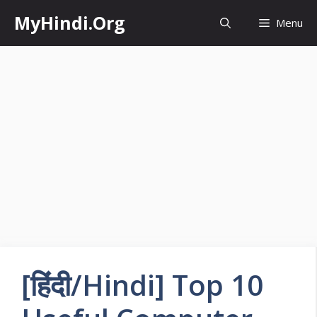
Skip
MyHindi.Org
Menu
to
content
[हिंदी/Hindi] Top 10