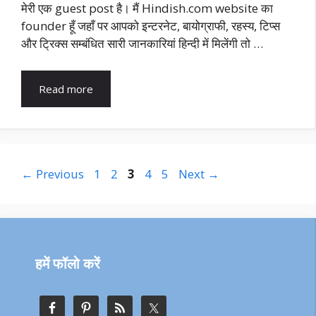
मेरी एक guest post है। मैं Hindish.com website का
founder हूँ जहाँ पर आपको इन्टरनेट, बायोग्राफी, रहस्य, टिप्स
और ट्रिक्स सम्बंधित सारी जानकारियां हिन्दी में मिलेंगी तो …
Read more
Page
Page
Page
Page
Page
←
Previous
1
2
3
4
5
Next
→
हमें फॉलो करें