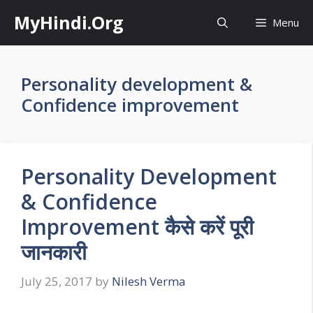
Skip
MyHindi.Org
Menu
to
content
Personality development &
Confidence improvement
Personality Development
& Confidence
Improvement कैसे करें पूरी
जानकारी
July 25, 2017
by
Nilesh Verma