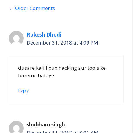
Comment
← Older Comments
navigation
Rakesh Dhodi
December 31, 2018 at 4:09 PM
dusare kali lixux hacking aur tools ke
bareme bataye
Reply
shubham singh
December 11, 2017 at 8:01 AM