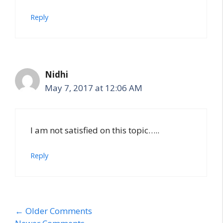
Reply
Nidhi
May 7, 2017 at 12:06 AM
I am not satisfied on this topic…..
Reply
Comment
← Older Comments