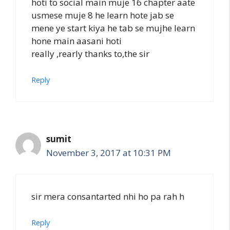
hoti to social main muje 16 chapter aate
usmese muje 8 he learn hote jab se
mene ye start kiya he tab se mujhe learn
hone main aasani hoti
really ,rearly thanks to,the sir
Reply
sumit
November 3, 2017 at 10:31 PM
sir mera consantarted nhi ho pa rah h
Reply