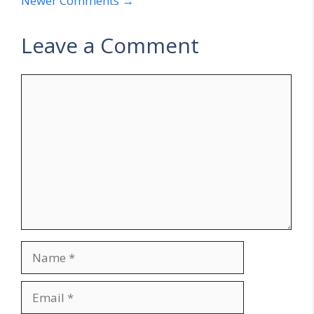
Newer Comments →
navigation
Leave a Comment
Comment
Name
Email