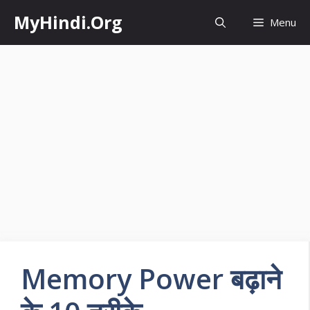
Skip
MyHindi.Org
Menu
to
content
Memory Power बढ़ाने