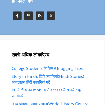
हमें फॉलो करें
सबसे अधिक लोकप्रिय
College Students के लिए 9 Blogging Tips
Story In Hindi: हिंदी कहानियां(Hindi Stories) -
ऑनलाइन हिंदी कहानियां पढ़ें‎‎
PC के file को mobile से access कैसे करे ? पूरी
जानकारी
विश्व इतिहास सामान्य ज्ञान(World History General