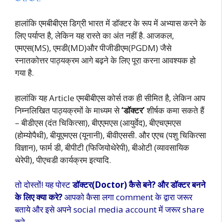
हालांकि एमबीबीएस डिग्री भारत में डॉक्टर के रूप में अभ्यास करने के
लिए पर्याप्त है, लेकिन यह रास्ते का अंत नहीं है. आजकल,
एमएस(MS), एमडी(MD)और पीजीडीएम(PGDM) जैसे
स्नातकोत्तर पाठ्यक्रम आगे बढ़ने के लिए पूरा करना आवश्यक हो
गया है.
हालांकि यह Article एमबीबीएस कोर्स तक ही सीमित है, लेकिन आप
निम्नलिखित पाठ्यक्रमों के माध्यम से
‘डॉक्टर’
शीर्षक कमा सकते हैं
– बीडीएस (दंत चिकित्सा), बीएएमएस (आयुर्वेद), बीएचएमएस
(होम्योपैथी), बीयूएमएस (यूनानी), बीवीएससी. और एएच (पशु चिकित्सा
विज्ञान), फार्म डी, बीपीटी (फिजियोथेरेपी), बीओटी (व्यावसायिक
थेरेपी), पीएचडी कार्यक्रम इत्यादि.
तो दोस्तों! यह पोस्ट
डॉक्टर(Doctor) कैसे बने? और डॉक्टर बनने
के लिए क्या करे?
आपको कैसा लगा comment के द्वारा जरूर
बताये और इसे अपने social media account में जरूर share
करे.