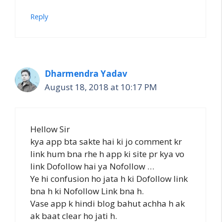
Reply
Dharmendra Yadav
August 18, 2018 at 10:17 PM
Hellow Sir
kya app bta sakte hai ki jo comment kr
link hum bna rhe h app ki site pr kya vo
link Dofollow hai ya Nofollow …
Ye hi confusion ho jata h ki Dofollow link
bna h ki Nofollow Link bna h.
Vase app k hindi blog bahut achha h ak
ak baat clear ho jati h.