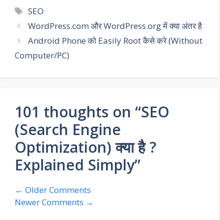
Tags
SEO
WordPress.com और WordPress.org में क्या अंतर है
Android Phone को Easily Root कैसे करे (Without
Computer/PC)
101 thoughts on “SEO
(Search Engine
Optimization) क्या है ?
Explained Simply”
Comment
← Older Comments
Newer Comments →
navigation