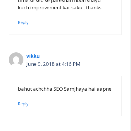
time se seo se pareshan hoon shayd
kuch improvement kar saku . thanks
Reply
vikku
June 9, 2018 at 4:16 PM
bahut achchha SEO Samjhaya hai aapne
Reply