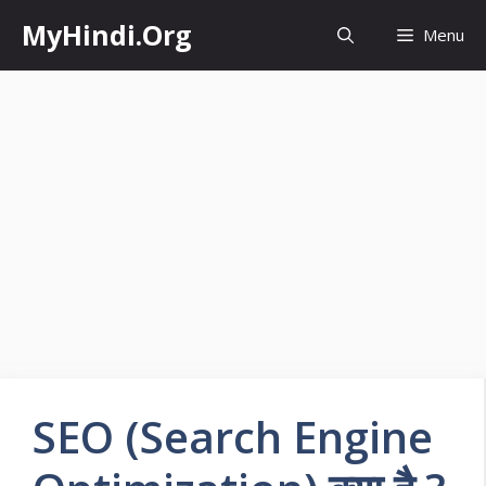
Skip
MyHindi.Org
Menu
to
content
SEO (Search Engine