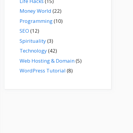
Life Hacks
(15)
Money World
(22)
Programming
(10)
SEO
(12)
Spirituality
(3)
Technology
(42)
Web Hosting & Domain
(5)
WordPress Tutorial
(8)