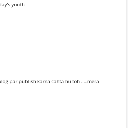
oday’s youth
 blog par publish karna cahta hu toh …..mera